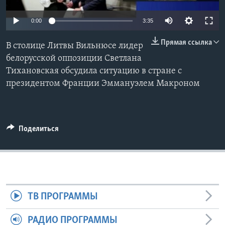
Learning English
0:00
3:35
Прямая ссылка
СОЦИАЛЬНЫЕ СЕТИ
В столице Литвы Вильнюсе лидер
белорусской оппозиции Светлана
Тихановская обсудила ситуацию в стране с
президентом Франции Эммануэлем Макроном
Языки
Поделиться
ТВ ПРОГРАММЫ
РАДИО ПРОГРАММЫ