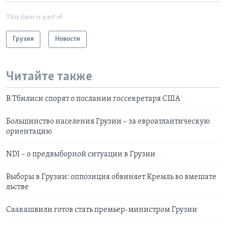
This item is part of
Грузия
Новости
Читайте также
В Тбилиси спорят о послании госсекретаря США
Большинство населения Грузии – за евроатлантическую
ориентацию
NDI – о предвыборной ситуации в Грузии
Выборы в Грузии: оппозиция обвиняет Кремль во вмешате
льстве
Саакашвили готов стать премьер-министром Грузии