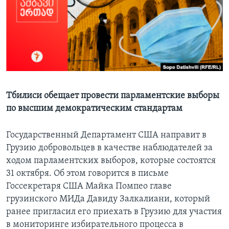
Learning English
СОЦИАЛЬНЫЕ СЕТИ
Языки
Тбилиси обещает провести парламентские выборы
по высшим демократическим стандартам
Государственный Департамент США направит в
Грузию добровольцев в качестве наблюдателей за
ходом парламентских выборов, которые состоятся
31 октября. Об этом говорится в письме
Госсекретаря США Майка Помпео главе
грузинского МИДа Давиду Залкалиани, который
ранее пригласил его приехать в Грузию для участия
в мониторинге избирательного процесса в