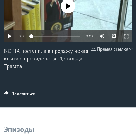
No media source currently available
Learning English
СОЦИАЛЬНЫЕ СЕТИ
0:00
3:23
Прямая ссылка
В США поступила в продажу новая
Языки
книга о президенстве Дональда
Трампа
Поделиться
Эпизоды