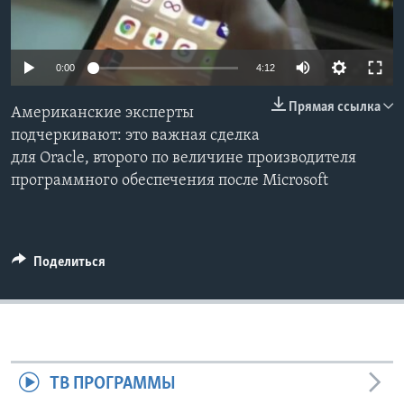
Learning English
0:00
4:12
СОЦИАЛЬНЫЕ СЕТИ
Прямая ссылка
Американские эксперты
подчеркивают: это важная сделка
для Oracle, второго по величине производителя
Языки
программного обеспечения после Microsoft
Поделиться
ТВ ПРОГРАММЫ