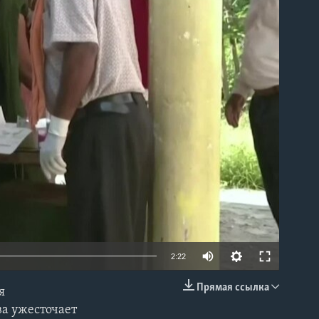
able
2:22
Прямая ссылка
я
EMBED
ва ужесточает