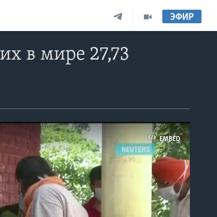
ЭФИР
х в мире 27,73
EMBED