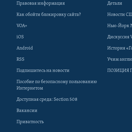
Правовая информация
Детали
Как обойти блокировку сайта?
Новости СШ
VOA+
Нью-Йорк 
iOS
Дискуссия 
Android
История «Г
RSS
Учим англ
Learning English
Подпишитесь на новости
ПОЗИЦИЯ 
Пособие по безопасному пользованию
СОЦИАЛЬНЫЕ СЕТИ
Интернетом
Доступная среда: Section 508
Вакансии
Приватность
Языки