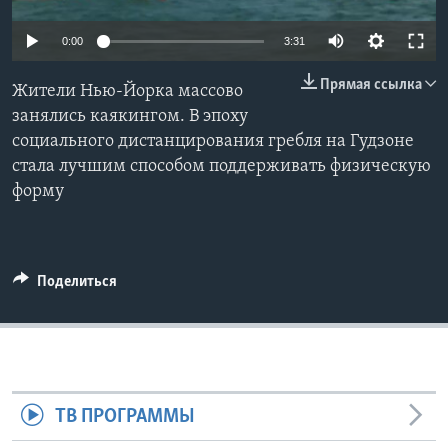
Learning English
0:00
3:31
Прямая ссылка
СОЦИАЛЬНЫЕ СЕТИ
Жители Нью-Йорка массово
занялись каякингом. В эпоху
социального дистанцирования гребля на Гудзоне
стала лучшим способом поддерживать физическую
Языки
форму
Поделиться
ТВ ПРОГРАММЫ