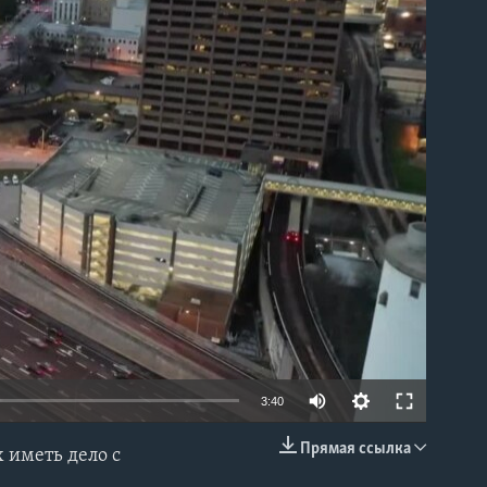
able
3:40
Прямая ссылка
 иметь дело с
EMBED