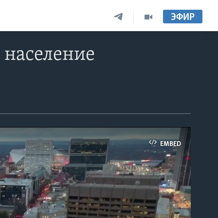
ЭФИР
 население
EMBED