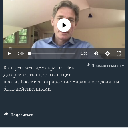
Learning English
No media source currently available
СОЦИАЛЬНЫЕ СЕТИ
Языки
0:00
1:05
Прямая ссылка
Конгрессмен-демократ от Нью-
Джерси считает, что санкции
против России за отравление Навального должны
быть действенными
Поделиться