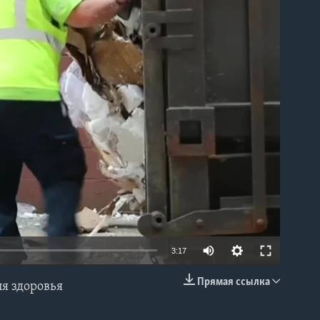
able
3:17
Прямая ссылка
я здоровья
EMBED