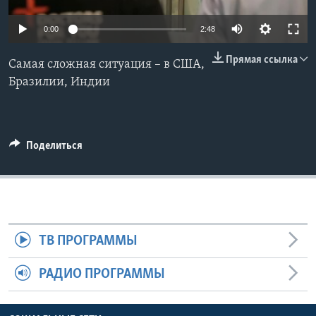
Learning English
0:00
2:48
Прямая ссылка
СОЦИАЛЬНЫЕ СЕТИ
Самая сложная ситуация – в США,
Бразилии, Индии
Языки
Поделиться
ТВ ПРОГРАММЫ
РАДИО ПРОГРАММЫ