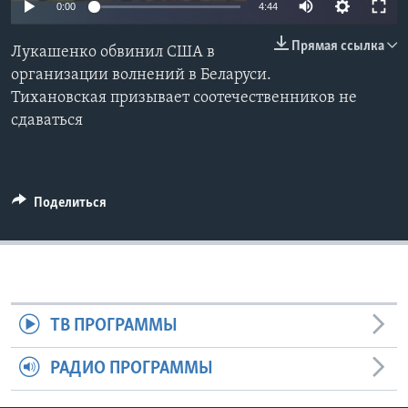
0:00
4:44
Learning English
Прямая ссылка
Лукашенко обвинил США в
организации волнений в Беларуси.
СОЦИАЛЬНЫЕ СЕТИ
Тихановская призывает соотечественников не
сдаваться
Языки
Поделиться
ТВ ПРОГРАММЫ
РАДИО ПРОГРАММЫ