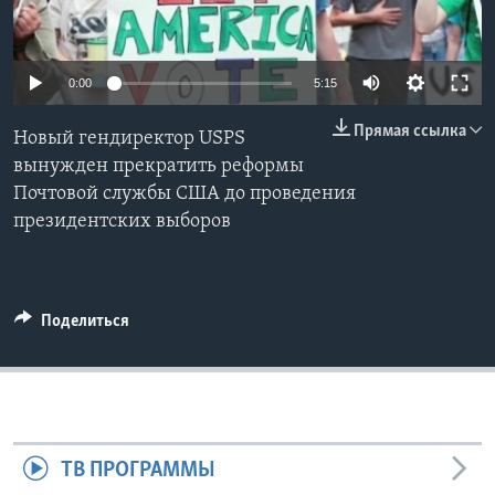
Learning English
0:00
5:15
СОЦИАЛЬНЫЕ СЕТИ
Прямая ссылка
Новый гендиректор USPS
вынужден прекратить реформы
Почтовой службы США до проведения
Языки
президентских выборов
Поделиться
ТВ ПРОГРАММЫ