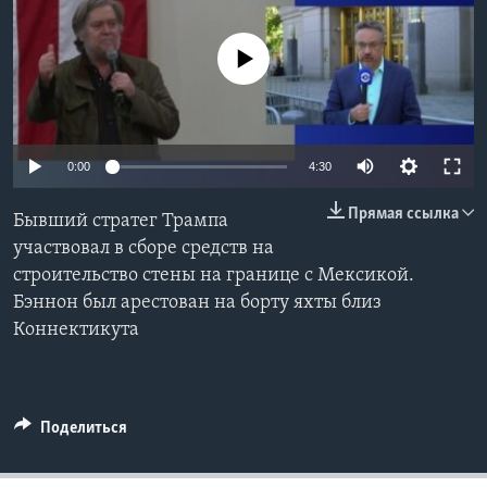
Learning English
No media source currently available
СОЦИАЛЬНЫЕ СЕТИ
0:00
4:30
Языки
Прямая ссылка
Бывший стратег Трампа
участвовал в сборе средств на
строительство стены на границе с Мексикой.
Бэннон был арестован на борту яхты близ
Коннектикута
Поделиться