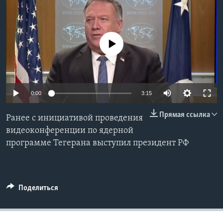
Learning English
No media source currently available
СОЦИАЛЬНЫЕ СЕТИ
Языки
0:00
3:15
Прямая ссылка
Ранее с инициативой проведения
видеоконференции по ядерной
программе Тегерана выступил президент РФ
Поделиться