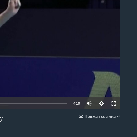
able
4:19
Прямая ссылка
ду
EMBED