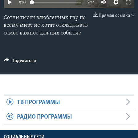
0:00
2:27
Learning English
Прямая ссылка
Сотни тысяч влюбленных пар по
всему миру не хотят откладывать
СОЦИАЛЬНЫЕ СЕТИ
самое важное для них событие
Языки
Поделиться
ТВ ПРОГРАММЫ
РАДИО ПРОГРАММЫ
СОЦИАЛЬНЫЕ СЕТИ