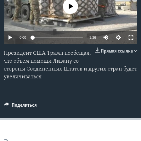
No media source currently available
Learning English
СОЦИАЛЬНЫЕ СЕТИ
0:00
3:36
Прямая ссылка
Президент США Трамп пообещал,
Языки
что объем помощи Ливану со
стороны Соединенных Штатов и других стран будет
увеличиваться
Поделиться