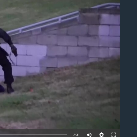
able
3:31