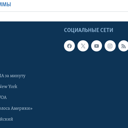
АММЫ
Ы
СОЦИАЛЬНЫЕ СЕТИ
А за минуту
New York
VOA
олоса Америки»
ийский