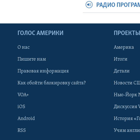
РАДИО ПРОГР
ГОЛОС АМЕРИКИ
ПРОЕКТ
О нас
Америка
Пишите нам
Итоги
Правовая информация
Детали
Как обойти блокировку сайта?
Новости СШ
VOA+
Нью-Йорк 
iOS
Дискуссия 
Android
История «Г
RSS
Учим англ