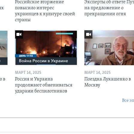
Российское вторжение
Эксперты об ответе Пу
ях
повысило интерес
на предложение о
украинцев к культуре своей
прекращении огня
страны
МАРТ 14, 2025
МАРТ 14, 2025
о в
Россия и Украина
Поездка Лукашенко в
продолжают обмениваться
Москву
ударами беспилотников
Все э
Ы