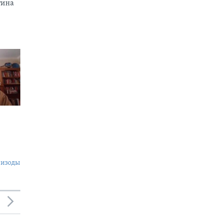
тина
пизоды