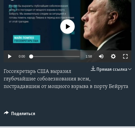
Learning English
No media source currently available
СОЦИАЛЬНЫЕ СЕТИ
Языки
0:00
1:58
Прямая ссылка
Госсекретарь США выразил
глубочайшие соболезнования всем,
пострадавшим от мощного взрыва в порту Бейрута
Поделиться