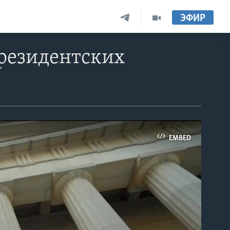
ЭФИР
президентских
EMBED