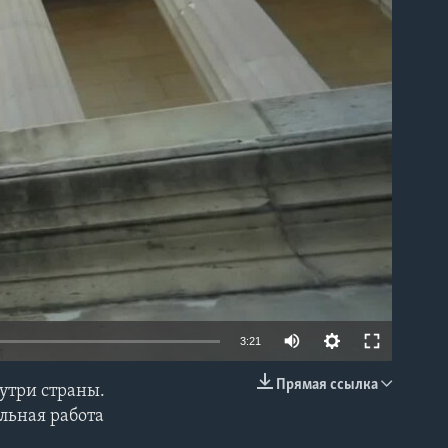
able
3:21
Прямая ссылка
утри страны.
EMBED
ельная работа