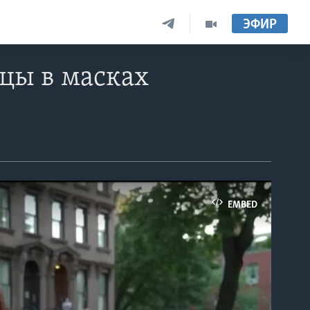
ЭФИР
цы в масках
EMBED