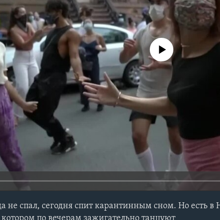
No media source currently avail
да не спал, сегодня спит карантинным сном. Но есть в
в котором по вечерам зажигательно танцуют