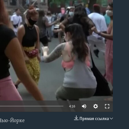
able
4:16
Прямая ссылка
 Нью-Йорке
EMBED