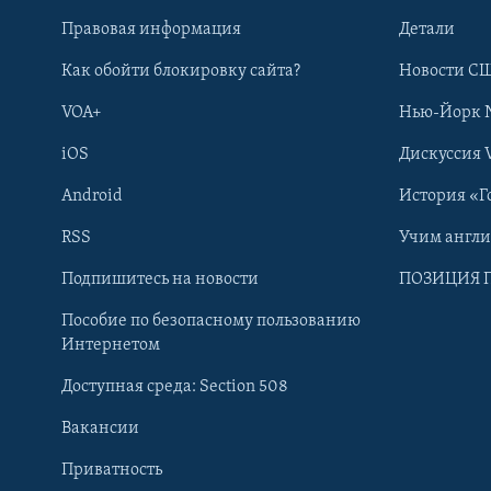
Правовая информация
Детали
Как обойти блокировку сайта?
Новости СШ
VOA+
Нью-Йорк 
iOS
Дискуссия 
Android
История «Г
RSS
Учим англ
Learning English
Подпишитесь на новости
ПОЗИЦИЯ 
Пособие по безопасному пользованию
СОЦИАЛЬНЫЕ СЕТИ
Интернетом
Доступная среда: Section 508
Вакансии
Приватность
Языки