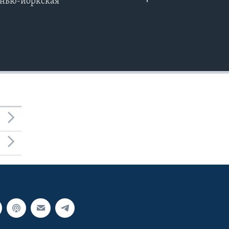
к нью-йоркская
EMBED