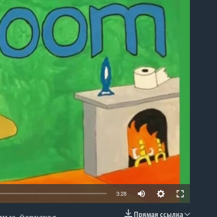
able
3:28
Прямая ссылка