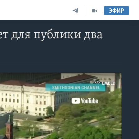
ЭФИР
т для публики два
EMBED