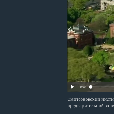
0:00
Смитсоновский инстит
предварительной запи