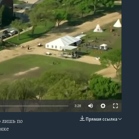
able
3:28
Прямая ссылка
о лишь по
EMBED
амке