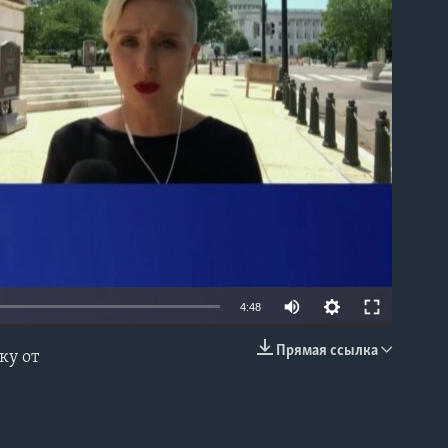
able
4:48
Прямая ссылка
ку от
EMBED