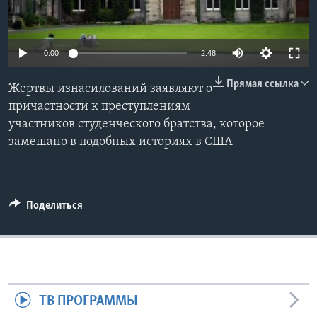
Learning English
0:00
2:48
СОЦИАЛЬНЫЕ СЕТИ
Прямая ссылка
Жертвы изнасилований заявляют о
причастности к преступлениям
участников студенческого братства, которое
Языки
замешано в подобных историях в США
Поделиться
ТВ ПРОГРАММЫ