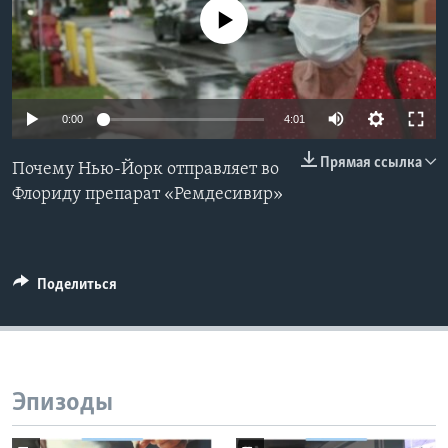
No media source currently available
Learning English
СОЦИАЛЬНЫЕ СЕТИ
0:00
4:01
Прямая ссылка
Почему Нью-Йорк отправляет во
Языки
Флориду препарат «Ремдесивир»
Поделиться
Эпизоды