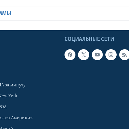
АММЫ
Ы
СОЦИАЛЬНЫЕ СЕТИ
А за минуту
New York
VOA
олоса Америки»
ийский