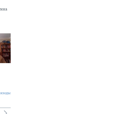
тина
пизоды