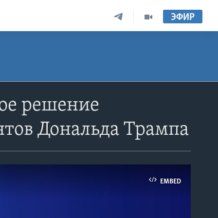
ЭФИР
кое решение
нтов Дональда Трампа
EMBED