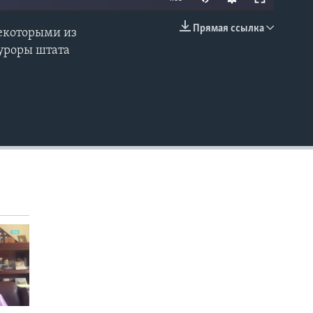
Прямая ссылка
некоторыми из
EMBED
куроры штата