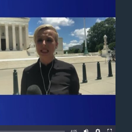
able
4:05