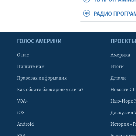
РАДИО ПРОГР
ГОЛОС АМЕРИКИ
ПРОЕКТ
О нас
Америка
Пишите нам
Итоги
Правовая информация
Детали
Как обойти блокировку сайта?
Новости СШ
VOA+
Нью-Йорк 
iOS
Дискуссия 
Android
История «Г
RSS
Учим англ