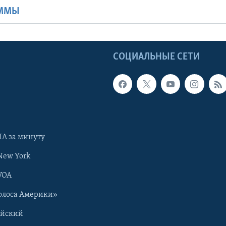
АММЫ
Ы
СОЦИАЛЬНЫЕ СЕТИ
А за минуту
New York
VOA
олоса Америки»
ийский