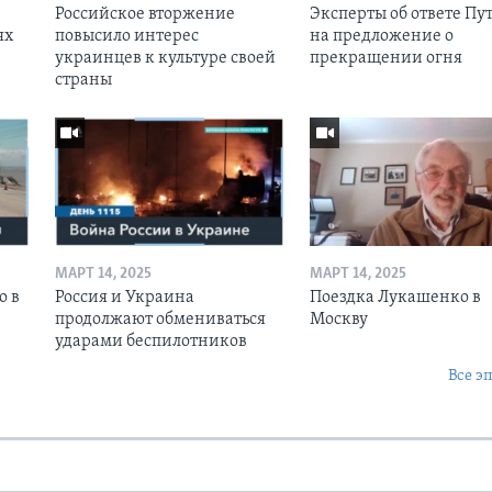
Российское вторжение
Эксперты об ответе Пу
ях
повысило интерес
на предложение о
украинцев к культуре своей
прекращении огня
страны
МАРТ 14, 2025
МАРТ 14, 2025
о в
Россия и Украина
Поездка Лукашенко в
продолжают обмениваться
Москву
ударами беспилотников
Все э
Ы