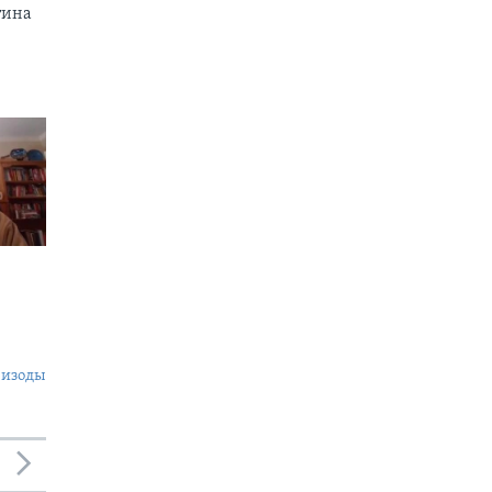
тина
пизоды