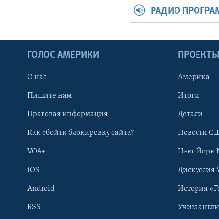
РАДИО ПРОГР
ГОЛОС АМЕРИКИ
ПРОЕКТ
О нас
Америка
Пишите нам
Итоги
Правовая информация
Детали
Как обойти блокировку сайта?
Новости СШ
VOA+
Нью-Йорк 
iOS
Дискуссия 
Android
История «Г
RSS
Учим англ