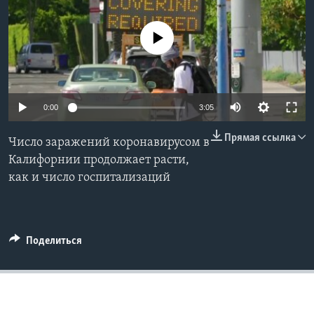
Learning English
No media source currently available
СОЦИАЛЬНЫЕ СЕТИ
0:00
3:05
Языки
Прямая ссылка
Число заражений коронавирусом в
Калифорнии продолжает расти,
как и число госпитализаций
Поделиться