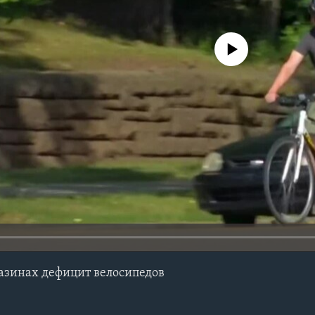
No media source currently avail
азинах дефицит велосипедов