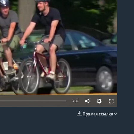
able
3:56
Прямая ссылка
EMBED