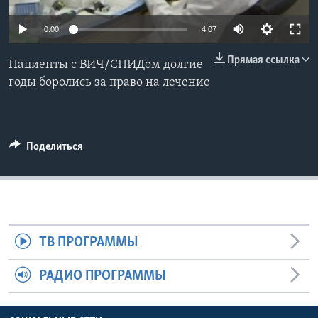
Learning English
0:00
4:07
Прямая ссылка
СОЦИАЛЬНЫЕ СЕТИ
Пациенты с ВИЧ/СПИДом долгие
годы боролись за право на лечение
Языки
Поделиться
ТВ ПРОГРАММЫ
РАДИО ПРОГРАММЫ