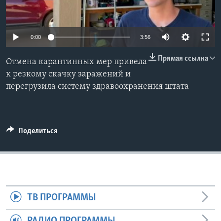
Learning English
0:00
3:56
СОЦИАЛЬНЫЕ СЕТИ
Прямая ссылка
Отмена карантинных мер привела
к резкому скачку заражений и
перегрузила систему здравоохранения штата
Языки
Поделиться
ТВ ПРОГРАММЫ