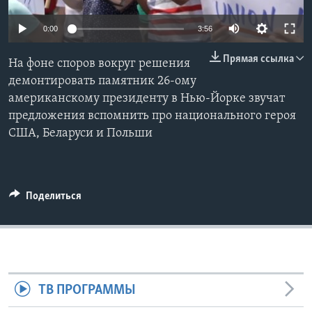
Learning English
0:00
3:56
Прямая ссылка
СОЦИАЛЬНЫЕ СЕТИ
На фоне споров вокруг решения
демонтировать памятник 26-ому
американскому президенту в Нью-Йорке звучат
предложения вспомнить про национального героя
Языки
США, Беларуси и Польши
Поделиться
ТВ ПРОГРАММЫ