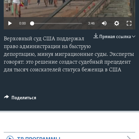
Learning English
0:00
3:46
СОЦИАЛЬНЫЕ СЕТИ
Прямая ссылка
Верховный суд США поддержал
право администрации на быструю
депортацию, минуя миграционные суды. Эксперты
Языки
говорят: это решение создаст судебный прецедент
для тысяч соискателей статуса беженца в США
Поделиться