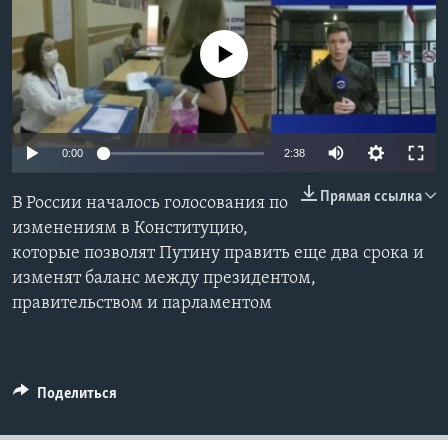
Learning English
No media source currently available
СОЦИАЛЬНЫЕ СЕТИ
0:00
2:38
Языки
Прямая ссылка
В России началось голосования по
изменениям в Конституцию,
которые позволят Путину править еще два срока и
изменят баланс между президентом,
правительством и парламентом
Поделиться