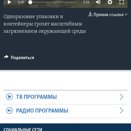
0:00
3:33
Learning English
Прямая ссылка
Одноразовые упаковки и
контейнеры грозят масштабным
СОЦИАЛЬНЫЕ СЕТИ
загрязнением окружающей среды
Языки
Поделиться
ТВ ПРОГРАММЫ
РАДИО ПРОГРАММЫ
СОЦИАЛЬНЫЕ СЕТИ