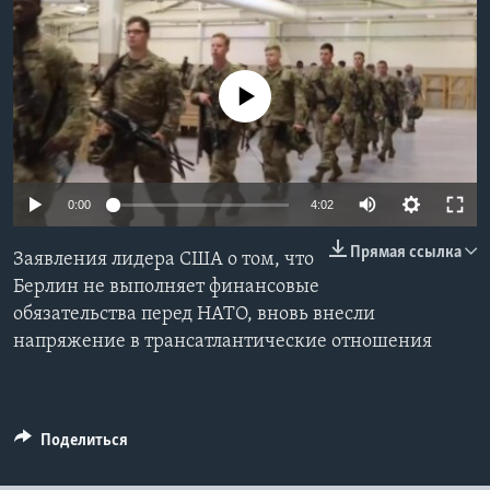
Learning English
No media source currently available
СОЦИАЛЬНЫЕ СЕТИ
Языки
0:00
4:02
Прямая ссылка
Заявления лидера США о том, что
Берлин не выполняет финансовые
обязательства перед НАТО, вновь внесли
напряжение в трансатлантические отношения
Поделиться