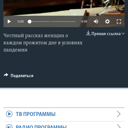
Learning English
0:00
4:09
СОЦИАЛЬНЫЕ СЕТИ
Прямая ссылка
Честный рассказ женщин о
каждом прожитом дне в условиях
пандемии
Языки
Поделиться
ТВ ПРОГРАММЫ