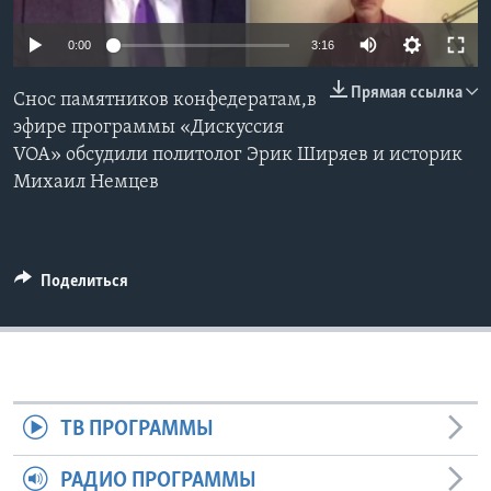
Learning English
0:00
3:16
Прямая ссылка
СОЦИАЛЬНЫЕ СЕТИ
Снос памятников конфедератам,в
эфире программы «Дискуссия
VOA» обсудили политолог Эрик Ширяев и историк
Михаил Немцев
Языки
Поделиться
ТВ ПРОГРАММЫ
РАДИО ПРОГРАММЫ