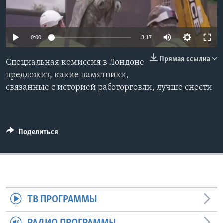
Learning English
0:00
3:17
СОЦИАЛЬНЫЕ СЕТИ
Прямая ссылка
Специальная комиссия в Лондоне
предложит, какие памятники,
связанные с историей работорговли, лучше снести
Языки
Поделиться
ТВ ПРОГРАММЫ