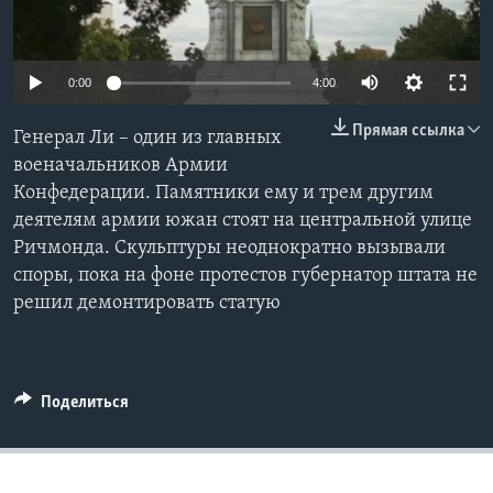
Learning English
0:00
4:00
СОЦИАЛЬНЫЕ СЕТИ
Прямая ссылка
Генерал Ли – один из главных
военачальников Армии
Конфедерации. Памятники ему и трем другим
Языки
деятелям армии южан стоят на центральной улице
Ричмонда. Скульптуры неоднократно вызывали
споры, пока на фоне протестов губернатор штата не
решил демонтировать статую
Поделиться