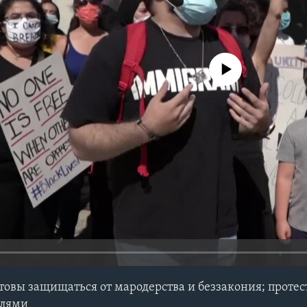
No media source currently avail
овы защищаться от мародерства и беззакония; проте
елями