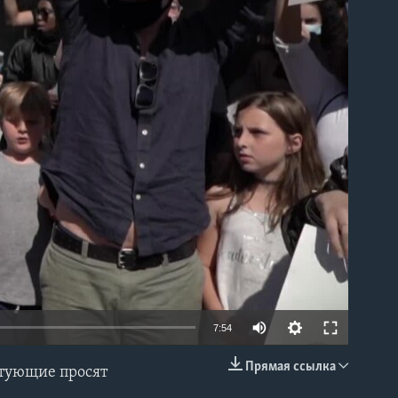
able
7:54
Прямая ссылка
стующие просят
EMBED