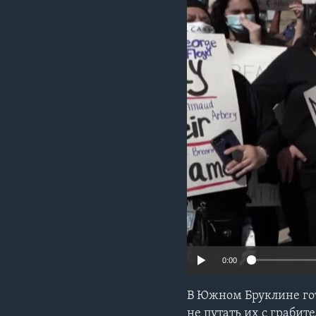
0:00
В Южном Бруклине гот
не путать их с грабит