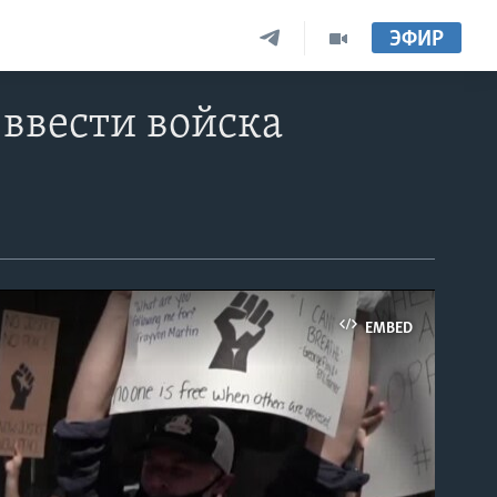
ЭФИР
ввести войска
EMBED