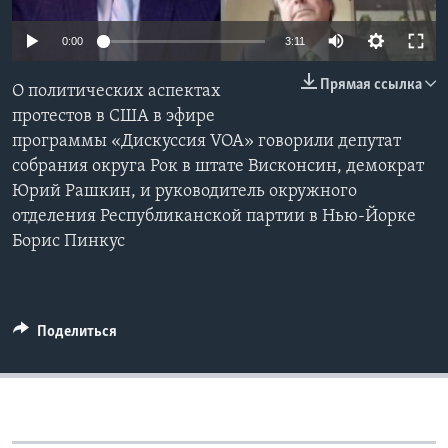
Learning English
0:00
3:11
Прямая ссылка
СОЦИАЛЬНЫЕ СЕТИ
О политических аспектах
протестов в США в эфире
программы «Дискуссия VOA» говорили депутат
собрания округа Рок в штате Висконсин, демократ
Языки
Юрий Рашкин, и руководитель окружного
отделения Республиканской партии в Нью-Йорке
Борис Пинкус
Поделиться