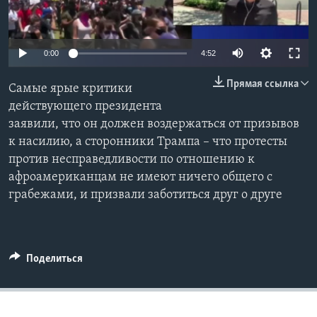
Learning English
0:00
4:52
СОЦИАЛЬНЫЕ СЕТИ
Прямая ссылка
Самые ярые критики
действующего президента
заявили, что он должен воздержаться от призывов
Языки
к насилию, а сторонники Трампа – что протесты
против несправедливости по отношению к
афроамериканцам не имеют ничего общего с
грабежами, и призвали заботиться друг о друге
Поделиться