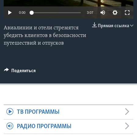
Learning English
0:00
3:07
Прямая ссылка
СОЦИАЛЬНЫЕ СЕТИ
Авиалинии и отели стремятся
убедить клиентов в безопасности
путешествий и отпусков
Языки
Поделиться
ТВ ПРОГРАММЫ
РАДИО ПРОГРАММЫ