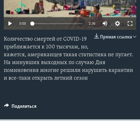
Learning English
0:00
2:36
СОЦИАЛЬНЫЕ СЕТИ
Прямая ссылка
Количество смертей от COVID-19
приближается к 100 тысячам, но,
кажется, американцев такая статистика не пугает.
Языки
На минувших выходных по случаю Дня
поминовения многие решили нарушить карантин
и все-таки открыть летний сезон
Поделиться