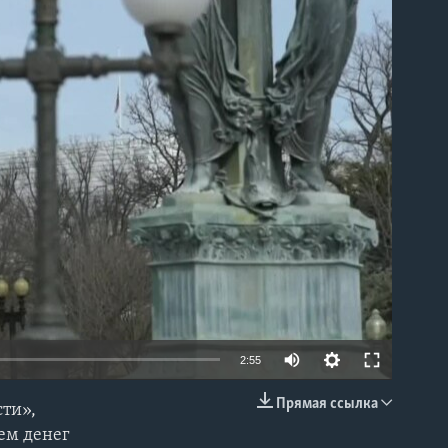
able
2:55
Прямая ссылка
сти»,
EMBED
ем денег