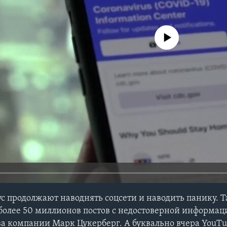
No media source currently avail
с продолжают наводнять соцсети и наводить панику. Та
более 50 миллионов постов с недостоверной информаци
ава компании Марк Цукерберг. А буквально вчера YouT