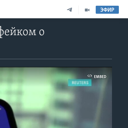
ЭФИР
 фейком о
EMBED