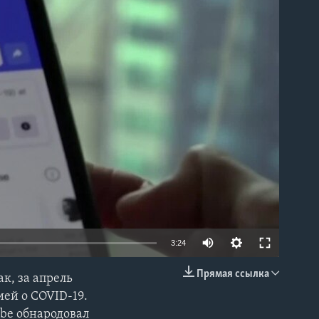
able
3:24
Прямая ссылка
к, за апрель
EMBED
ей о COVID-19.
ube обнародовал