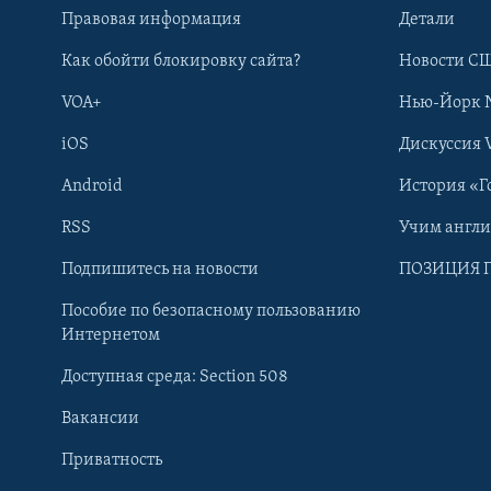
Правовая информация
Детали
Как обойти блокировку сайта?
Новости СШ
VOA+
Нью-Йорк 
iOS
Дискуссия 
Android
История «Г
RSS
Учим англ
Learning English
Подпишитесь на новости
ПОЗИЦИЯ 
Пособие по безопасному пользованию
СОЦИАЛЬНЫЕ СЕТИ
Интернетом
Доступная среда: Section 508
Вакансии
Приватность
Языки