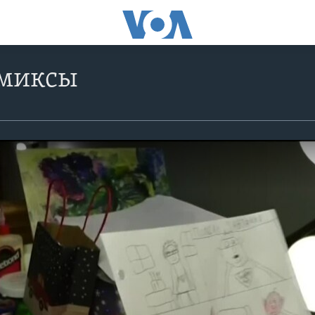
омиксы