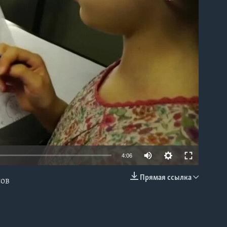
able
4:06
Прямая ссылка
сов
EMBED