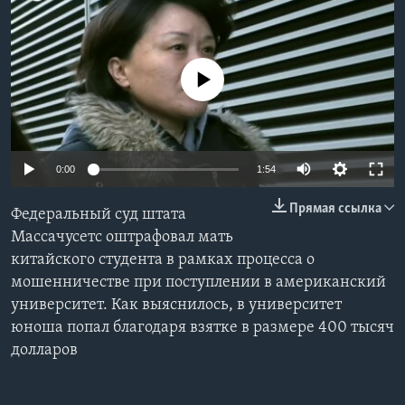
Learning English
No media source currently available
СОЦИАЛЬНЫЕ СЕТИ
Языки
0:00
1:54
Прямая ссылка
Федеральный суд штата
Массачусетс оштрафовал мать
китайского студента в рамках процесса о
мошенничестве при поступлении в американский
университет. Как выяснилось, в университет
юноша попал благодаря взятке в размере 400 тысяч
долларов